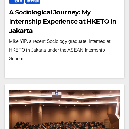
工作實習
學生成就
A Sociological Journey: My
Internship Experience at HKETO in
Jakarta
Mike YIP, a recent Sociology graduate, interned at
HKETO in Jakarta under the ASEAN Internship
Schem ...