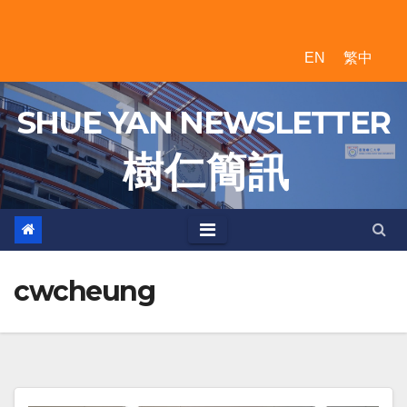
Skip
to
EN
繁中
content
SHUE YAN NEWSLETTER
樹 仁 簡 訊
cwcheung