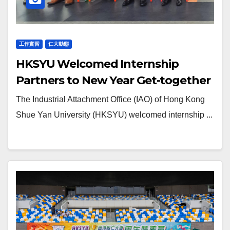
工作實習
仁大動態
HKSYU Welcomed Internship
Partners to New Year Get-together
The Industrial Attachment Office (IAO) of Hong Kong
Shue Yan University (HKSYU) welcomed internship ...