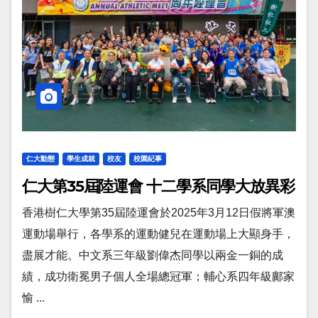
仁大動態
學生成就
校友
校園紀事
仁大第35屆陸運會 十二學系同學大放異彩
香港樹仁大學第35屆陸運會於2025年3月12日假將軍澳
運動場舉行，各學系的運動健兒在運動場上大顯身手，
盡展才能。中文系三年級劉偉杰同學以兩金一銅的成
績，成功衛冕男子個人全場總冠軍；輔心系四年級鄺家
愉 ...