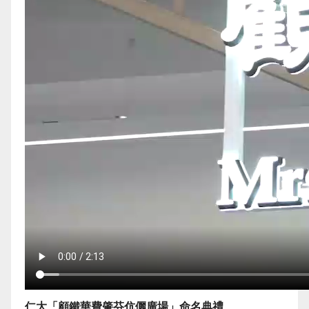
仁大「顧鐵華費肇芬伉儷廣場」命名典禮