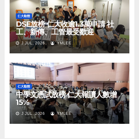
仁大動態
DSE放榜 仁大收逾1.3萬申請 社
工、新傳、工管最受歡迎
J JUL, 2026
YMLEE
仁大動態
中學文憑試放榜 仁大報讀人數增
15%
J JUL, 2026
YMLEE