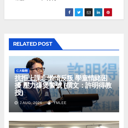
RELATED POST
仁大動態
抗拒上課非懶惰反叛 學童情緒困
擾 壓力爆煲警號 (撰文：許明得教
授)
J AUG, 2026
YMLEE