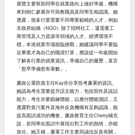
展覽主要幫助同學在就業路向上做好準備，機構
來到樹仁參展亦可與教職員及同學互相認識。她
透露，很多行業需要不同專業範疇的人才，例如
非政府組織（NGO）除了招聘社工，還需要工
商管理及人力資源等領域的人才。經濟環境不
穩，本港就業市場面臨挑戰，她建議同學不要臨
近畢業才為自己的職涯打算，應該從一年級開始
了解各行業的就業資訊，準備自己的履歷，直言
「愈早準備愈有著數」。
廉政公署防貪主任Kay亦分享投考廉署的資訊。
她認為考生需要提升語文能力，包括寫作及說話
能力，考生亦要鍛鍊體能，以應付體能測試，又
透露對貪污案件及海外反貪機構有足夠認識，能
提高面試成功的機會。廉政教育主任Cherry補充
說，若同學在面試中展現出對工作的熱情，亦能
加分。她又稱，廉署工作主要與誠信反貪有關，