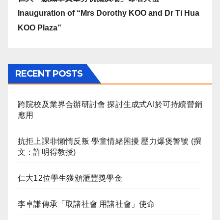
Inauguration of “Mrs Dorothy KOO and Dr Ti Hua
KOO Plaza”
RECENT POSTS
跨院校及業界合辦研討會 探討生成式AI於可持續營銷
應用
抗拒上課非懶惰反叛 學童情緒困擾 壓力爆煲警號 (撰
文：許明得教授)
仁大12位學生獲頒滙豐獎學金
李卓謙傳承「取諸社會 用諸社會」使命