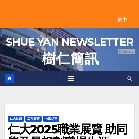
Skip
to
繁中
content
SHUE YAN NEWSLETTER
樹 仁 簡 訊
仁大動態
工作實習
校園紀事
仁大2025職業展覽 助同