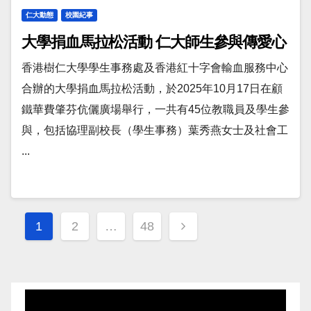
仁大動態
校園紀事
大學捐血馬拉松活動 仁大師生參與傳愛心
香港樹仁大學學生事務處及香港紅十字會輸血服務中心
合辦的大學捐血馬拉松活動，於2025年10月17日在顧
鐵華費肇芬伉儷廣場舉行，一共有45位教職員及學生參
與，包括協理副校長（學生事務）葉秀燕女士及社會工
...
Posts
1
2
…
48
navigation