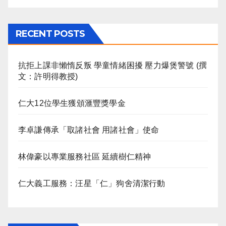
RECENT POSTS
抗拒上課非懶惰反叛 學童情緒困擾 壓力爆煲警號 (撰
文：許明得教授)
仁大12位學生獲頒滙豐獎學金
李卓謙傳承「取諸社會 用諸社會」使命
林偉豪以專業服務社區 延續樹仁精神
仁大義工服務：汪星「仁」狗舍清潔行動