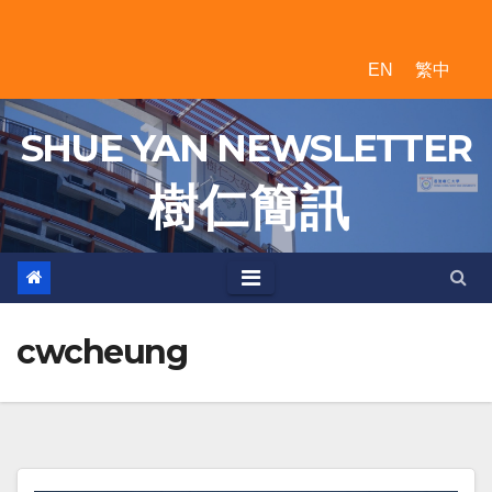
Skip
to
EN
繁中
content
SHUE YAN NEWSLETTER
樹 仁 簡 訊
cwcheung