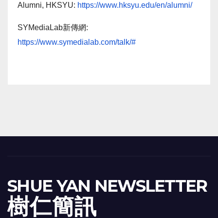
Alumni, HKSYU:
https://www.hksyu.edu/en/alumni/
SYMediaLab新傳網:
https://www.symedialab.com/talk/#
SHUE YAN NEWSLETTER
樹 仁 簡 訊