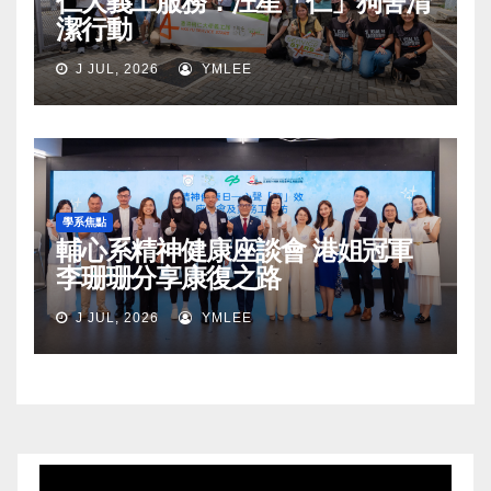
仁大義工服務：汪星「仁」狗舍清
潔行動
J JUL, 2026
YMLEE
學系焦點
輔心系精神健康座談會 港姐冠軍
李珊珊分享康復之路
J JUL, 2026
YMLEE