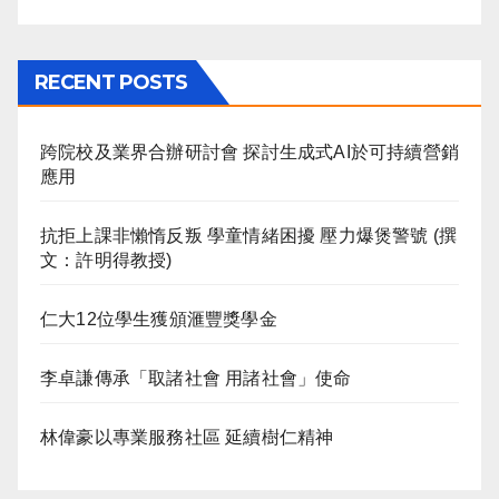
RECENT POSTS
跨院校及業界合辦研討會 探討生成式AI於可持續營銷
應用
抗拒上課非懶惰反叛 學童情緒困擾 壓力爆煲警號 (撰
文：許明得教授)
仁大12位學生獲頒滙豐獎學金
李卓謙傳承「取諸社會 用諸社會」使命
林偉豪以專業服務社區 延續樹仁精神