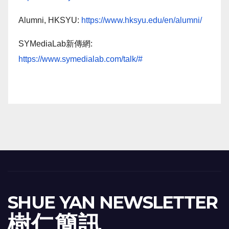
Alumni, HKSYU:
https://www.hksyu.edu/en/alumni/
SYMediaLab新傳網:
https://www.symedialab.com/talk/#
SHUE YAN NEWSLETTER
樹 仁 簡 訊