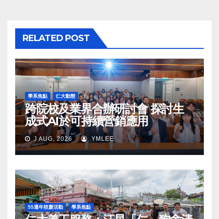
RELATED POST
學系焦點
仁大動態
跨院校及業界合辦研討會 探討生
成式AI於可持續營銷應用
J AUG, 2026
YMLEE
55週年校慶活動
學系焦點