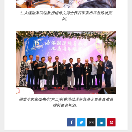
仁大經融系助理教授楊偉文博士代表學系出席並致祝賀
詞。
畢業生郭家偉先生(左二)與香港儲運慈善基金董事會成員
跟與會者祝酒。