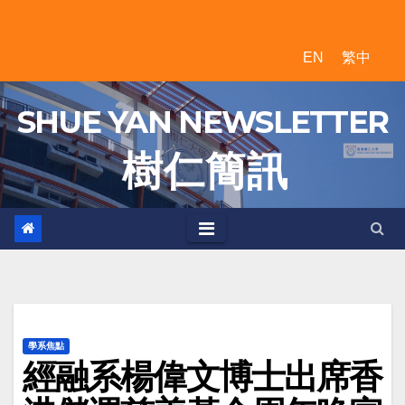
Skip
to
EN
繁中
content
SHUE YAN NEWSLETTER
樹 仁 簡 訊
學系焦點
經融系楊偉文博士出席香