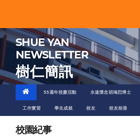
Skip
to
content
SHUE YAN
NEWSLETTER
樹 仁 簡 訊
55週年校慶活動
永遠懷念胡鴻烈博士
工作實習
學生成就
校友
校友相冊
校園紀事