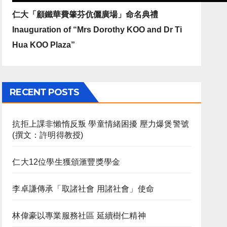
仁大「顧鐵華費肇芬伉儷廣場」命名典禮
Inauguration of “Mrs Dorothy KOO and Dr Ti
Hua KOO Plaza”
RECENT POSTS
抗拒上課非懶惰反叛 學童情緒困擾 壓力爆煲警號
(撰文：許明得教授)
仁大12位學生獲頒滙豐獎學金
李卓謙傳承「取諸社會 用諸社會」使命
林偉豪以專業服務社區 延續樹仁精神