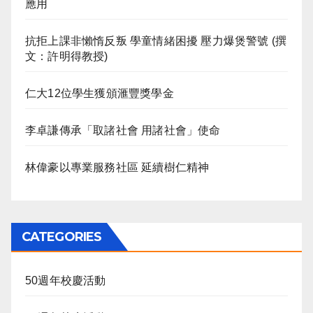
應用
抗拒上課非懶惰反叛 學童情緒困擾 壓力爆煲警號 (撰
文：許明得教授)
仁大12位學生獲頒滙豐獎學金
李卓謙傳承「取諸社會 用諸社會」使命
林偉豪以專業服務社區 延續樹仁精神
CATEGORIES
50週年校慶活動