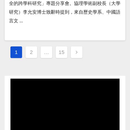
全的跨學科研究」專題分享會。協理學術副校長（大學
研究）李允安博士致辭時提到，來自歷史學系、中國語
言文 ...
Posts
1
2
…
15
navigation