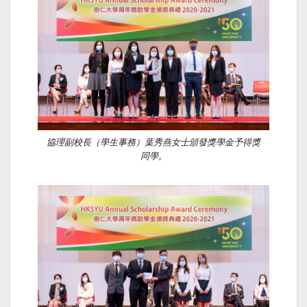
協理副校長（學生事務）葉秀燕女士頒發獎學金予得獎
同學。