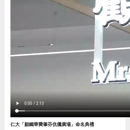
仁大「顧鐵華費肇芬伉儷廣場」命名典禮