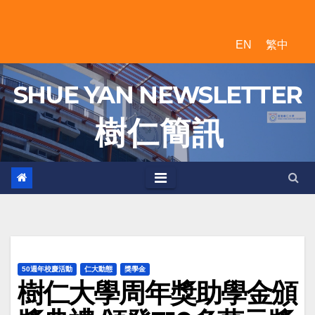
Skip
to
EN
繁中
content
SHUE YAN NEWSLETTER
樹 仁 簡 訊
50週年校慶活動
仁大動態
獎學金
樹仁大學周年獎助學金頒