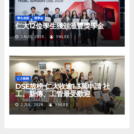
學生成就
獎學金
仁大12位學生獲頒滙豐獎學金
J AUG, 2026
YMLEE
仁大動態
DSE放榜 仁大收逾1.3萬申請 社
工、新傳、工管最受歡迎
J JUL, 2026
YMLEE