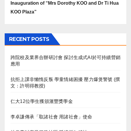
Inauguration of “Mrs Dorothy KOO and Dr Ti Hua
KOO Plaza”
RECENT POSTS
跨院校及業界合辦研討會 探討生成式AI於可持續營銷
應用
抗拒上課非懶惰反叛 學童情緒困擾 壓力爆煲警號 (撰
文：許明得教授)
仁大12位學生獲頒滙豐獎學金
李卓謙傳承「取諸社會 用諸社會」使命