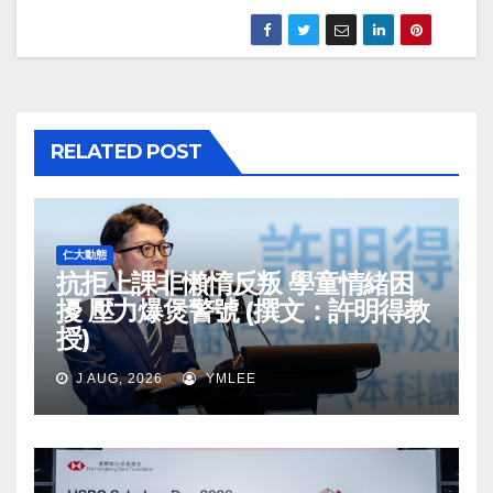
RELATED POST
仁大動態
抗拒上課非懶惰反叛 學童情緒困
擾 壓力爆煲警號 (撰文：許明得教
授)
J AUG, 2026
YMLEE