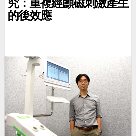
究：重複經顱磁刺激產生
的後效應