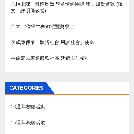
抗拒上課非懶惰反叛 學童情緒困擾 壓力爆煲警號 (撰
文：許明得教授)
仁大12位學生獲頒滙豐獎學金
李卓謙傳承「取諸社會 用諸社會」使命
林偉豪以專業服務社區 延續樹仁精神
CATEGORIES
50週年校慶活動
55週年校慶活動