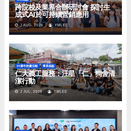
跨院校及業界合辦研討會 探討生
成式AI於可持續營銷應用
J AUG, 2026
YMLEE
55週年校慶活動
學系焦點
仁大義工服務：汪星「仁」狗舍清
潔行動
J JUL, 2026
YMLEE