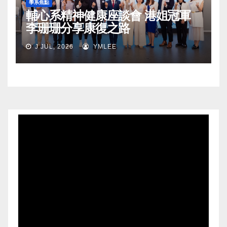
學系焦點
輔心系精神健康座談會 港姐冠軍
李珊珊分享康復之路
J JUL, 2026
YMLEE