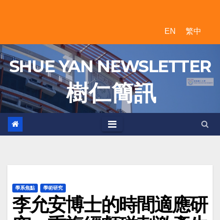
Skip
to
EN
繁中
content
SHUE YAN NEWSLETTER
樹 仁 簡 訊
學系焦點
學術研究
李允安博士的時間適應研