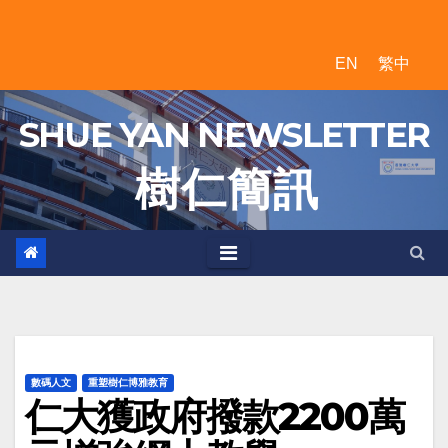
Skip
to
EN
繁中
content
SHUE YAN NEWSLETTER
樹 仁 簡 訊
數碼人文
重塑樹仁博雅教育
仁大獲政府撥款2200萬