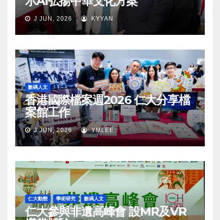
示AI弘揚中華文化方案
J JUN, 2026
KYYAN
數碼人文
香港國際檔案週2026 仁大分享檔
案館工作
J JUN, 2026
YMLEE
仁大動態
學術研究
數碼人文
仁大參與非遺高峰會 設MR及VR