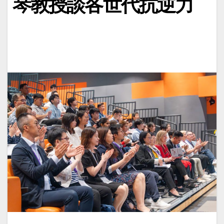
琴教授談各世代抗逆力