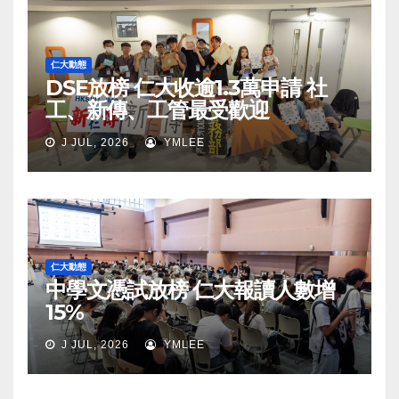
仁大動態
DSE放榜 仁大收逾1.3萬申請 社
工、新傳、工管最受歡迎
J JUL, 2026
YMLEE
仁大動態
中學文憑試放榜 仁大報讀人數增
15%
J JUL, 2026
YMLEE