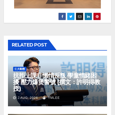
RELATED POST
仁大動態
抗拒上課非懶惰反叛 學童情緒困
擾 壓力爆煲警號 (撰文：許明得教
授)
J AUG, 2026
YMLEE