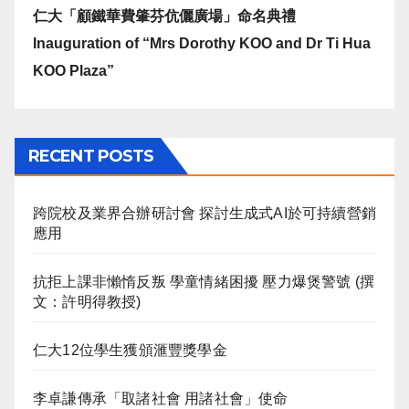
仁大「顧鐵華費肇芬伉儷廣場」命名典禮
Inauguration of “Mrs Dorothy KOO and Dr Ti Hua
KOO Plaza”
RECENT POSTS
跨院校及業界合辦研討會 探討生成式AI於可持續營銷
應用
抗拒上課非懶惰反叛 學童情緒困擾 壓力爆煲警號 (撰
文：許明得教授)
仁大12位學生獲頒滙豐獎學金
李卓謙傳承「取諸社會 用諸社會」使命