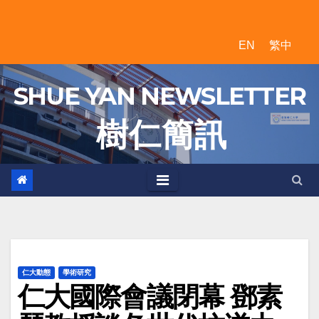
Skip
to
EN
繁中
content
SHUE YAN NEWSLETTER
樹 仁 簡 訊
仁大動態
學術研究
仁大國際會議閉幕 鄧素