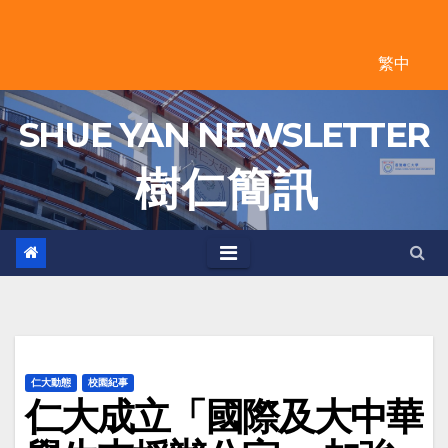
Skip
to
繁中
content
SHUE YAN NEWSLETTER
樹 仁 簡 訊
仁大動態
校園紀事
仁大成立「國際及大中華