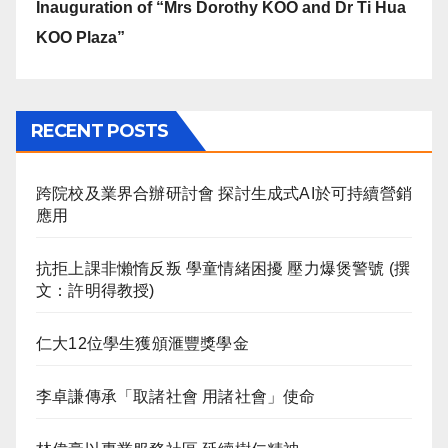
Inauguration of “Mrs Dorothy KOO and Dr Ti Hua
KOO Plaza”
RECENT POSTS
跨院校及業界合辦研討會 探討生成式AI於可持續營銷
應用
抗拒上課非懶惰反叛 學童情緒困擾 壓力爆煲警號 (撰
文：許明得教授)
仁大12位學生獲頒滙豐獎學金
李卓謙傳承「取諸社會 用諸社會」使命