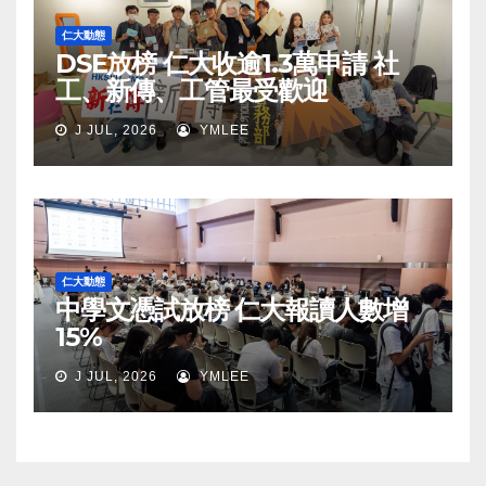
仁大動態
DSE放榜 仁大收逾1.3萬申請 社
工、新傳、工管最受歡迎
J JUL, 2026
YMLEE
仁大動態
中學文憑試放榜 仁大報讀人數增
15%
J JUL, 2026
YMLEE