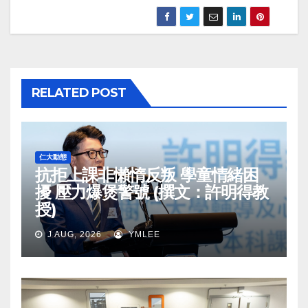
RELATED POST
仁大動態
抗拒上課非懶惰反叛 學童情緒困
擾 壓力爆煲警號 (撰文：許明得教
授)
J AUG, 2026
YMLEE