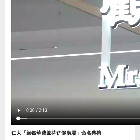
仁大「顧鐵華費肇芬伉儷廣場」命名典禮