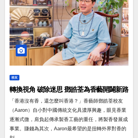
校友
轉換視角 破除迷思 鄧皓荃為香藝開闢新路
「香港沒有香，還怎麼叫香港？」香藝師鄧皓荃校友
（Aaron）自小對中國傳統文化具濃厚興趣，眼見香業
逐漸式微，肩負起傳承製香工藝的重任，將製香發展成
事業。賺錢為其次，Aaron最希望的是扭轉外界對香的
刻 ...