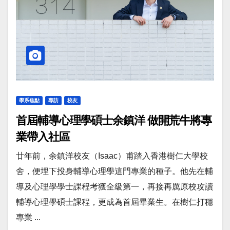
學系焦點
專訪
校友
首屆輔導心理學碩士余鎮洋 做開荒牛將專
業帶入社區
廿年前，余鎮洋校友（Isaac）甫踏入香港樹仁大學校
舍，便埋下投身輔導心理學這門專業的種子。他先在輔
導及心理學學士課程考獲全級第一，再接再厲原校攻讀
輔導心理學碩士課程，更成為首屆畢業生。在樹仁打穩
專業 ...