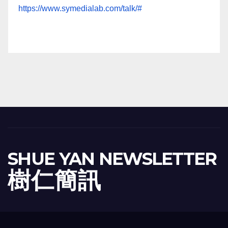
https://www.symedialab.com/talk/#
SHUE YAN NEWSLETTER
樹 仁 簡 訊