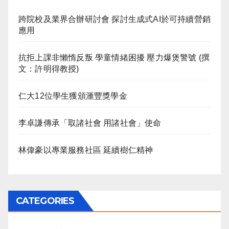
跨院校及業界合辦研討會 探討生成式AI於可持續營銷
應用
抗拒上課非懶惰反叛 學童情緒困擾 壓力爆煲警號 (撰
文：許明得教授)
仁大12位學生獲頒滙豐獎學金
李卓謙傳承「取諸社會 用諸社會」使命
林偉豪以專業服務社區 延續樹仁精神
CATEGORIES