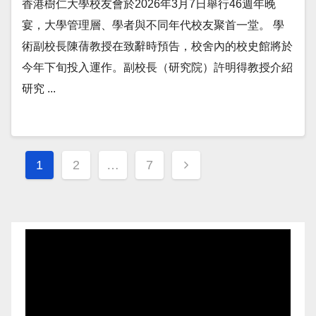
香港樹仁大學校友會於2026年3月7日舉行46週年晚
宴，大學管理層、學者與不同年代校友聚首一堂。 學
術副校長陳蒨教授在致辭時預告，校舍內的校史館將於
今年下旬投入運作。副校長（研究院）許明得教授介紹
研究 ...
Posts
1
2
…
7
navigation