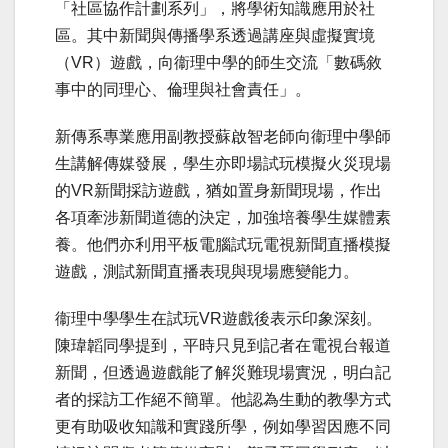
「社區協作計劃系列」，將學術知識應用於社
區。其中新聞與傳播學系透過講座與虛擬實境
（VR）遊戲，向衞理中學的師生交流「數碼敘
事中的同理心、倫理與社會責任」。
新傳系專業應用副教授蘇啟智老師向衞理中學師
生講解傳媒發展，學生亦即場試玩模擬火災現場
的VR新聞採訪遊戲，猶如置身新聞現場，作出
各項牽涉新聞道德的決定，加強培養學生媒體素
養。他們亦利用平板電腦試玩電視新聞直播模擬
遊戲，測試新聞直播表現與現場應變能力。
衞理中學學生在試玩VR遊戲後表示印象深刻。
陳瑋韜同學提到，平時只見到記者在電視台報道
新聞，但透過遊戲能了解災難現場實況，明白記
者的採訪工作絕不簡單。他認為生動的教學方式
更有助吸收知識和實踐所學，例如學習
因應不同