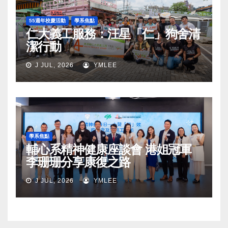
55週年校慶活動
學系焦點
仁大義工服務：汪星「仁」狗舍清
潔行動
J JUL, 2026
YMLEE
學系焦點
輔心系精神健康座談會 港姐冠軍
李珊珊分享康復之路
J JUL, 2026
YMLEE