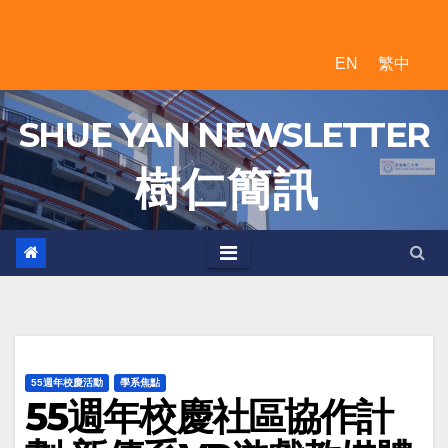
Skip
to
EN
繁中
content
SHUE YAN NEWSLETTER
樹 仁 簡 訊
55週年校慶活動
學系焦點
55週年校慶社區協作計