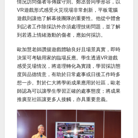
情況
訪問傷者等傳媒守則。鄭丞晉同學形容，以
VR遊戲形式感受火災現場非常創新，平板電腦
遊戲則讓他了解幕後團隊的重要性。他從中體會
到記者工作除採訪外亦須處理技術問題，並了解
到若遇上情緒激動的傷者，應如何採訪。
歐加慧老師讚揚遊戲體驗良好且場景真實，即時
決策可考驗用家的臨場反應。學生透過VR遊戲
感受災場情況，將道理轉化為實踐，學習採訪態
度與品德情意，有助於日常處事或日後工作時多
想一步。對於仁大將學術成果應用於社區，歐老
師認為可以讓學生學習正確的處事態度；將成果
推廣至社區讓更多人接觸，亦具重要意義。