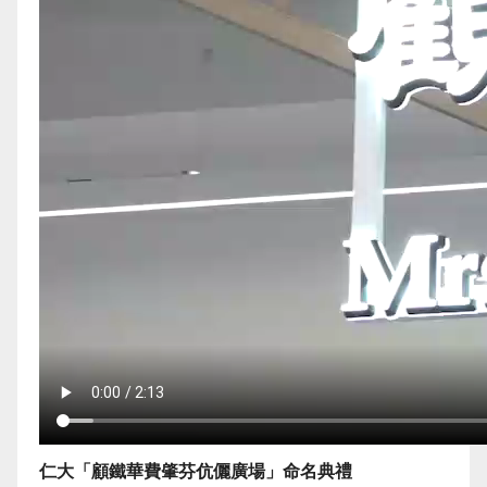
仁大「顧鐵華費肇芬伉儷廣場」命名典禮