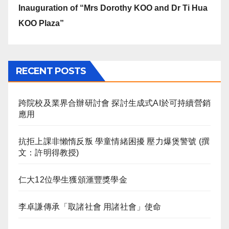
Inauguration of “Mrs Dorothy KOO and Dr Ti Hua
KOO Plaza”
RECENT POSTS
跨院校及業界合辦研討會 探討生成式AI於可持續營銷
應用
抗拒上課非懶惰反叛 學童情緒困擾 壓力爆煲警號 (撰
文：許明得教授)
仁大12位學生獲頒滙豐獎學金
李卓謙傳承「取諸社會 用諸社會」使命