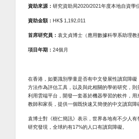
資助來源：
研究資助局
2020/2021
年度本地自資學
資助金額：
HK$
1,192,011
首席研究員：
袁文貞博士（應用數據科學系助理教
項目年期：
24
個月
在香港，如要識別
學童
是否有
中文
發展性讀寫障礙
方法作為評估工具
，以及與此相關的學術研究，則
利用雲端平台，開發一套基於機器學習的軟件，用
教師和家長，
提供一個
既
快速又簡便的
中文讀寫障
袁博士對《樹仁簡訊》表示，
世界各地有
不少
人
有
研究發現，全球約有
17
%
的人口有讀寫障礙。