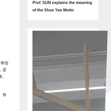
Prof. SUN explains the meaning
of the Shue Yan Motto
器學習
，是
家、
。有