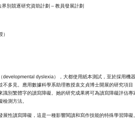
位界別競逐研究資助計劃
–
教員發展計劃
授）
（
developmental
dyslexia
）
，大都使用紙本測試，至於採
用機
並不多見。
應用數據科學系助理教授袁文貞博士
開展的研究項目
來
識別繁體字的讀寫障礙
。她的研究成果將可為
讀寫障礙
評估專
礙
檢測
方
法。
發展性讀寫障礙，這是一種影響閱讀和寫作技能的特殊學習障礙