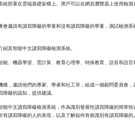
系統部署在雲端基礎架構上。用戶可以在網頁瀏覽器上使用
檢測
隊會邀請有讀寫障礙的學童和沒有讀寫障礙的學童，測試
檢測系
介紹其
智能中文讀寫障礙檢測系統
。
智能、機器學習、雲計算、教育心理學、特殊教育、語音和語言
機構，邀請他們的專家、學者和社工等，組成一個顧問委員會，
寫障礙的認
知，提供建議
。
智能中文讀寫障礙檢測系統
，作為識別發展性
讀寫
障礙的簡單快
析
有
讀寫障礙
的
人
的表現，以及了解如何有效識別
有
讀寫障礙
的