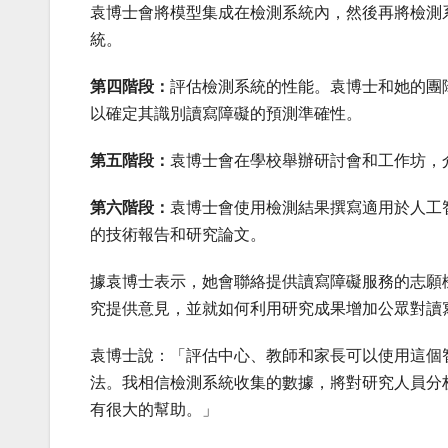
袁博士會將模型集成在
檢測
系統內，然後再將
檢測
統。
第四階段：
評估
檢測
系統的性能。袁博士和
她的
團
以確定
其
識別
讀寫障礙
的預測準確性。
第五階段：
袁博士會在學校舉辦研討會和工作坊，
第六階段：
袁博士會使用
檢測
結果撰寫適用於人工
的技術報告和研究論文。
據袁博士表示，她會聯絡提供讀寫障礙服務的志願
究提供意見，
並就如何
利用研究成果增加公眾對讀
袁博士說：「評估中心、教師和家長可以使用這
個
法。我相信
檢測系統
收集的數據，將對研究人員分
有很大的幫助。」