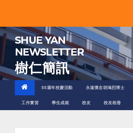
Skip
to
content
SHUE YAN
NEWSLETTER
樹 仁 簡 訊
55週年校慶活動
永遠懷念胡鴻烈博士
工作實習
學生成就
校友
校友相冊