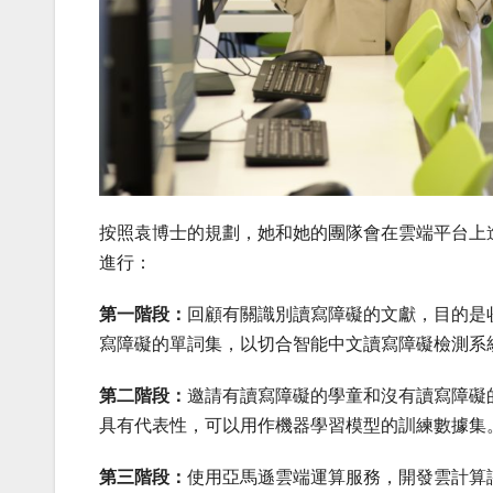
按照袁博士的規劃，她和她的團隊會在雲端平台上
進行：
第一階段：
回顧有關識別讀寫障礙的文獻，目的是
寫障礙的單詞集，
以
切合智能中文讀寫障礙檢測系
第二階段：
邀請有讀寫障礙的學童和沒有讀寫障礙
具有代表性，可以用作
機器學習
模型
的
訓練數據集
第三階段：
使用亞馬遜雲端運算服務，開發雲計算