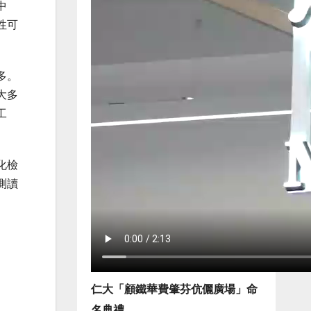
中
性
可
多。
大多
工
化檢
測讀
仁大「顧鐵華費肇芬伉儷廣場」命
名典禮