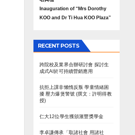
Inauguration of “Mrs Dorothy
KOO and Dr Ti Hua KOO Plaza”
RECENT POSTS
跨院校及業界合辦研討會 探討生
成式AI於可持續營銷應用
抗拒上課非懶惰反叛 學童情緒困
擾 壓力爆煲警號 (撰文：許明得教
授)
仁大12位學生獲頒滙豐獎學金
李卓謙傳承「取諸社會 用諸社