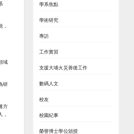
系
學系焦點
學術研究
統
，
專訪
工作實習
領域
支援大埔火災善後工作
數碼人文
為研
校友
速方
人
，
校園紀事
榮譽博士學位頒授