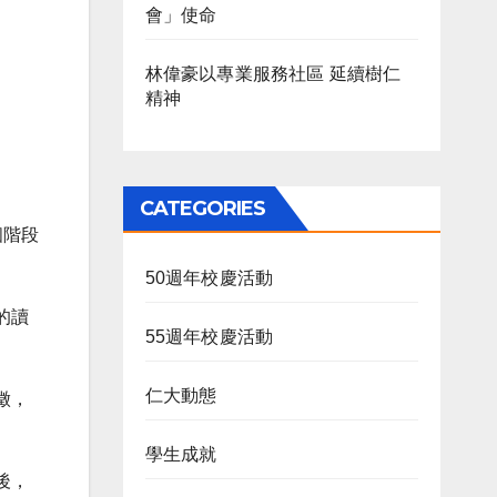
會」使命
林偉豪以專業服務社區 延續樹仁
精神
CATEGORIES
個階段
50週年校慶活動
的讀
55週年校慶活動
仁大動態
徵，
學生成就
後，