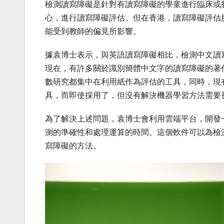
檢測讀寫障礙是針對有讀寫障礙的
學童
進行臨床或
心
，
進行讀寫障礙評估。但
在香港，
讀寫障礙評估
能
受到教師的偏見所影響。
據袁博士表示，
與英語讀寫障礙相比，檢測中文讀
現在，有許多關於識別簡體中文字的讀寫障礙的著
數研究都集中在利用紙作為評估的工具，同時，現
具
，
而即使採用了，
但
沒有解決機器學習方法需要
為了解決上述問題，袁博士
會
利用雲端平台，開發
測的準確性和處理運算的時間。這個軟件可以為檢
寫障礙的方法。