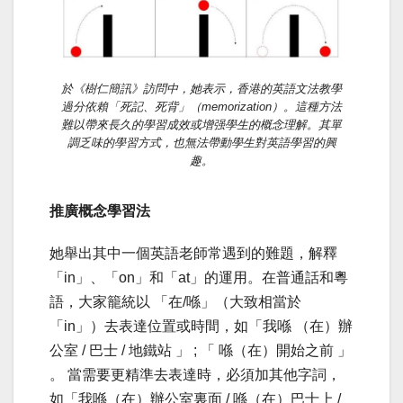
於《樹仁簡訊》訪問中，她表示，香港的英語文法教學
過分依賴「死記、死背」（memorization）。這種方法
難以帶來長久的學習成效或增强學生的概念理解。其單
調乏味的學習方式，也無法帶動學生對英語學習的興
趣。
推廣概念學習法
她舉出其中一個英語老師常遇到的難題，解釋
「in」、「on」和「at」的運用。在普通話和粵
語，大家籠統以 「在/喺」（大致相當於
「in」）去表達位置或時間，如「我喺 （在）辦
公室 / 巴士 / 地鐵站 」 ; 「 喺（在）開始之前 」
。 當需要更精準去表達時，必須加其他字詞，
如「我喺（在）辦公室裏面 / 喺（在）巴士上 /