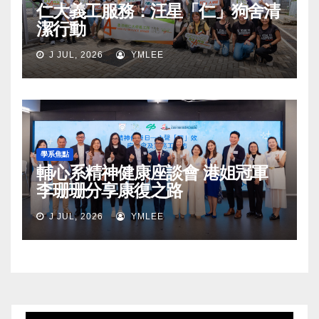
仁大義工服務：汪星「仁」狗舍清
潔行動
J JUL, 2026
YMLEE
學系焦點
輔心系精神健康座談會 港姐冠軍
李珊珊分享康復之路
J JUL, 2026
YMLEE