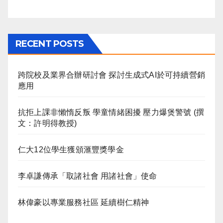
RECENT POSTS
跨院校及業界合辦研討會 探討生成式AI於可持續營銷
應用
抗拒上課非懶惰反叛 學童情緒困擾 壓力爆煲警號 (撰
文：許明得教授)
仁大12位學生獲頒滙豐獎學金
李卓謙傳承「取諸社會 用諸社會」使命
林偉豪以專業服務社區 延續樹仁精神