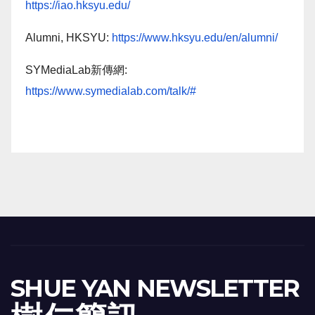
https://iao.hksyu.edu/
Alumni, HKSYU:
https://www.hksyu.edu/en/alumni/
SYMediaLab新傳網:
https://www.symedialab.com/talk/#
SHUE YAN NEWSLETTER