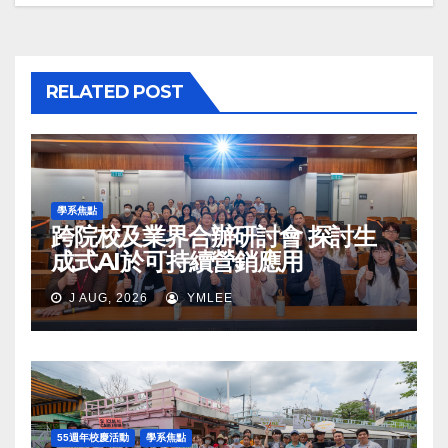
RELATED POST
學系焦點
跨院校及業界合辦研討會 探討生
成式AI於可持續營銷應用
J AUG, 2026
YMLEE
55週年校慶活動
學系焦點