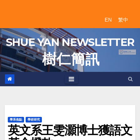
Skip
to
EN
繁中
content
SHUE YAN NEWSLETTER
樹 仁 簡 訊
學系焦點
學術研究
英文系王雯灝博士獲語文