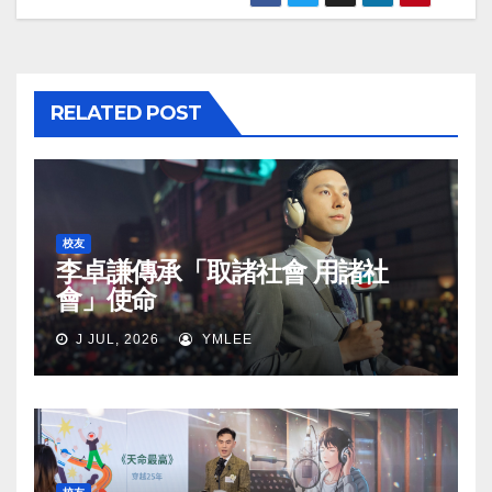
RELATED POST
校友
李卓謙傳承「取諸社會 用諸社
會」使命
J JUL, 2026
YMLEE