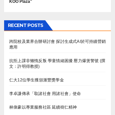
KOO Plaza”
RECENT POSTS
跨院校及業界合辦研討會 探討生成式AI於可持續營銷
應用
抗拒上課非懶惰反叛 學童情緒困擾 壓力爆煲警號 (撰
文：許明得教授)
仁大12位學生獲頒滙豐獎學金
李卓謙傳承「取諸社會 用諸社會」使命
林偉豪以專業服務社區 延續樹仁精神