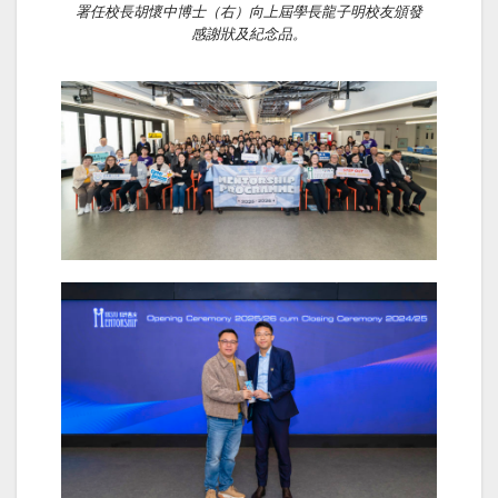
署任校長胡懷中博士（右）向上屆學長龍子明校友頒發
感謝狀及紀念品。