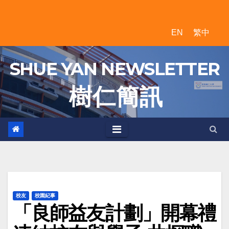
Skip
to
EN
繁中
content
SHUE YAN NEWSLETTER
樹 仁 簡 訊
校友
校園紀事
「良師益友計劃」開幕禮