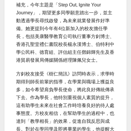
補充，今年主題是「Step Out, Ignite Your
Journey」，期望更多同學願意踏出一步，並主
動透過學長尋找啟發，為未來就業發展作好準
備。她更提到今年有4位新加入的校友擔任學
長，包括美康醫學教育公司執行董事方釗博士、
香港孔聖堂禮仁書院校長楊永漢博士、伯特利中
學公民科、德育組、評估組主任鄧錦輝先生及香
港貿易發展局傳媒關係經理陳佩兒女士。
方釗校友接受《樹仁簡訊》訪問時表示，求學時
期得到師長前輩的指導，在學業與職場上獲益良
多，如今希望肩負學長使命，將此良好傳統傳承
下去。作為學長，他特別重視個人素質的提升，
這有助學生未來在社會工作時培養良好的待人處
事態度。方校友相信，在幫助學生的過程中，也
達到「教學相長」的效果，促進自我反思與成
長。對於在學同學及即將畢業的學生，他提醒大