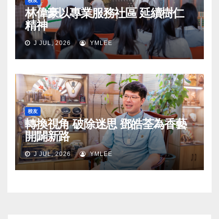
校友
林偉豪以專業服務社區 延續樹仁
精神
J JUL, 2026
YMLEE
校友
轉換視角 破除迷思 鄧皓荃為香藝
開闢新路
J JUL, 2026
YMLEE