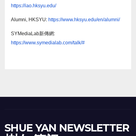
https://iao.hksyu.edu/
Alumni, HKSYU:
https://www.hksyu.edu/en/alumni/
SYMediaLab新傳網:
https://www.symedialab.com/talk/#
SHUE YAN NEWSLETTER