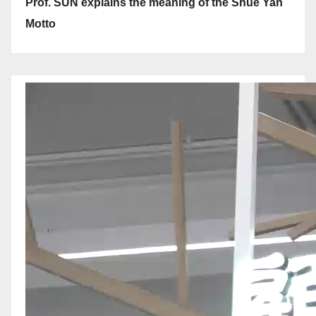
Prof. SUN explains the meaning of the Shue Yan
Motto