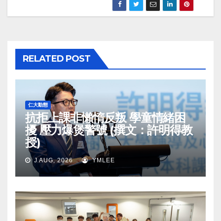
RELATED POST
仁大動態
抗拒上課非懶惰反叛 學童情緒困
擾 壓力爆煲警號 (撰文：許明得教
授)
J AUG, 2026
YMLEE