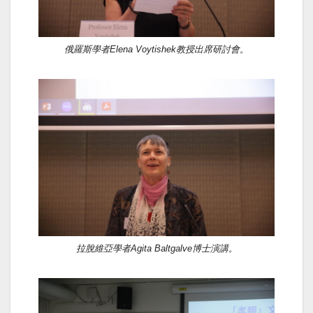
俄羅斯學者Elena Voytishek教授出席研討會。
拉脫維亞學者Agita Baltgalve博士演講。