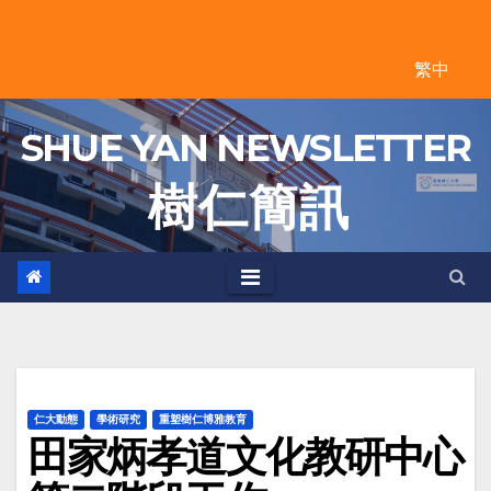
Skip
to
繁中
content
SHUE YAN NEWSLETTER
樹 仁 簡 訊
仁大動態
學術研究
重塑樹仁博雅教育
田家炳孝道文化教研中心