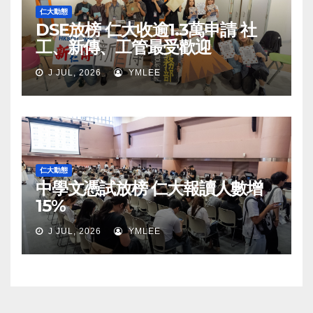
仁大動態
DSE放榜 仁大收逾1.3萬申請 社
工、新傳、工管最受歡迎
J JUL, 2026
YMLEE
仁大動態
中學文憑試放榜 仁大報讀人數增
15%
J JUL, 2026
YMLEE