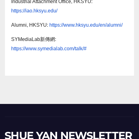
Industrial Attachment Office, HKSYU:
https://iao.hksyu.edu/
Alumni, HKSYU:
https://www.hksyu.edu/en/alumni/
SYMediaLab新傳網:
https://www.symedialab.com/talk/#
SHUE YAN NEWSLETTER