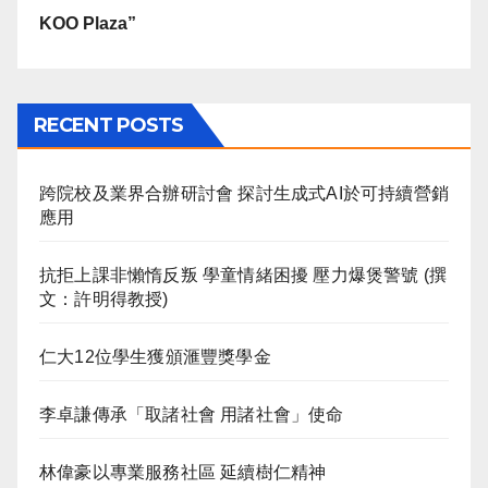
KOO Plaza”
RECENT POSTS
跨院校及業界合辦研討會 探討生成式AI於可持續營銷
應用
抗拒上課非懶惰反叛 學童情緒困擾 壓力爆煲警號 (撰
文：許明得教授)
仁大12位學生獲頒滙豐獎學金
李卓謙傳承「取諸社會 用諸社會」使命
林偉豪以專業服務社區 延續樹仁精神