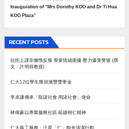
Inauguration of “Mrs Dorothy KOO and Dr Ti Hua
KOO Plaza”
RECENT POSTS
抗拒上課非懶惰反叛 學童情緒困擾 壓力爆煲警號 (撰
文：許明得教授)
仁大12位學生獲頒滙豐獎學金
李卓謙傳承「取諸社會 用諸社會」使命
林偉豪以專業服務社區 延續樹仁精神
仁大義工服務：汪星「仁」狗舍清潔行動