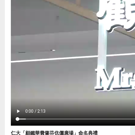
仁大「顧鐵華費肇芬伉儷廣場」命名典禮