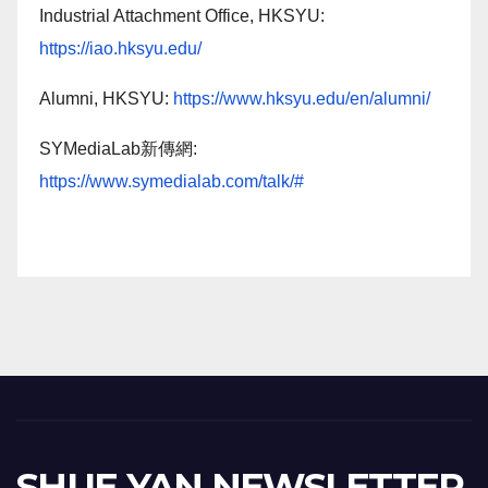
Industrial Attachment Office, HKSYU:
https://iao.hksyu.edu/
Alumni, HKSYU:
https://www.hksyu.edu/en/alumni/
SYMediaLab新傳網:
https://www.symedialab.com/talk/#
SHUE YAN NEWSLETTER