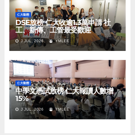
仁大動態
DSE放榜 仁大收逾1.3萬申請 社
工、新傳、工管最受歡迎
J JUL, 2026
YMLEE
仁大動態
中學文憑試放榜 仁大報讀人數增
15%
J JUL, 2026
YMLEE