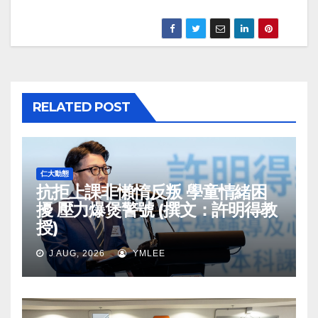
RELATED POST
仁大動態
抗拒上課非懶惰反叛 學童情緒困
擾 壓力爆煲警號 (撰文：許明得教
授)
J AUG, 2026
YMLEE