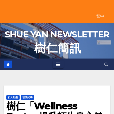
Skip
to
繁中
content
SHUE YAN NEWSLETTER
樹 仁 簡 訊
仁大動態
校園紀事
樹仁「Wellness