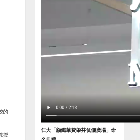
校的
仁大「顧鐵華費肇芬伉儷廣場」命
教授
名典禮