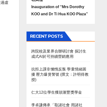
透過虛
Inauguration of “Mrs Dorothy
KOO and Dr Ti Hua KOO Plaza”
RECENT POSTS
跨院校及業界合辦研討會 探討生
成式AI於可持續營銷應用
抗拒上課非懶惰反叛 學童情緒困
擾 壓力爆煲警號 (撰文：許明得教
授)
仁大12位學生獲頒滙豐獎學金
李卓謙傳承「取諸社會 用諸社