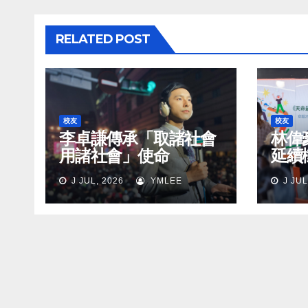
RELATED POST
校友
校友
李卓謙傳承「取諸社會
林偉
用諸社會」使命
延續
J JUL, 2026
YMLEE
J JUL