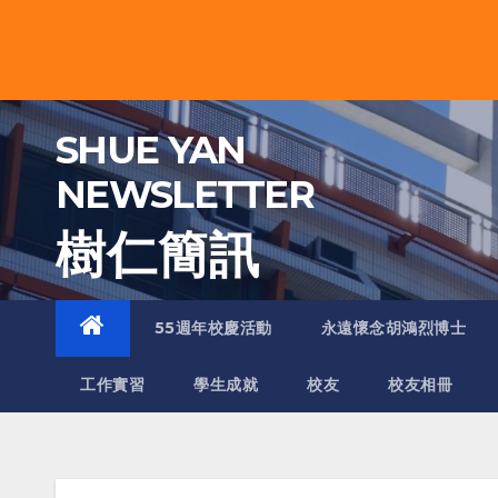
Skip
to
content
SHUE YAN
NEWSLETTER
樹 仁 簡 訊
55週年校慶活動
永遠懷念胡鴻烈博士
工作實習
學生成就
校友
校友相冊