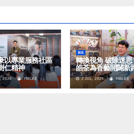
校友
豪以專業服務社區
轉換視角 破除迷思
樹仁精神
皓荃為香藝開闢新
, 2026
YMLEE
J JUL, 2026
YMLEE