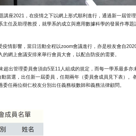
題講座2021，在疫情之下以網上形式順利進行，通過新一屆管
系主任及助理教授，就學系的成立與應用數據科學的發展作專題
受疫情影響，當日活動全程以zoom會議進行，亦是校友會自202
入的網上會議安排來舉行會員大會，以配合防疫的需要。
未超出管理委員會須由5至11人組成的規定，而每一學系最多亦
人自動當選，出任新一屆委員，任期兩年（委員會成員見下表）。
過委任兩位樹仁校友分別出任義務核數師和義務法律顧問。