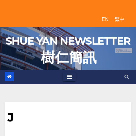
Skip
to
EN
繁中
content
SHUE YAN NEWSLETTER
樹 仁 簡 訊
J