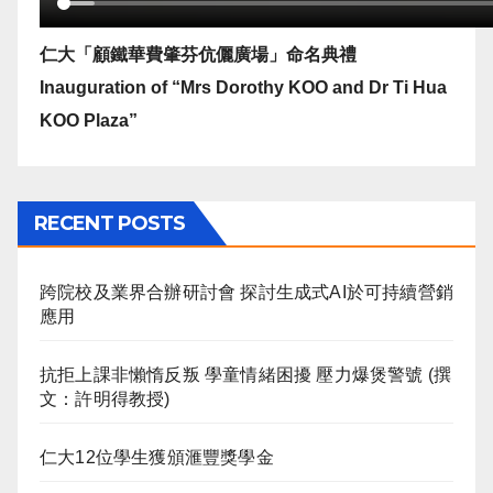
仁大「顧鐵華費肇芬伉儷廣場」命名典禮
Inauguration of “Mrs Dorothy KOO and Dr Ti Hua
KOO Plaza”
RECENT POSTS
跨院校及業界合辦研討會 探討生成式AI於可持續營銷
應用
抗拒上課非懶惰反叛 學童情緒困擾 壓力爆煲警號 (撰
文：許明得教授)
仁大12位學生獲頒滙豐獎學金