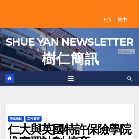
Skip
to
EN
繁中
content
SHUE YAN NEWSLETTER
樹 仁 簡 訊
學系焦點
工作實習
仁大與英國特許保險學院