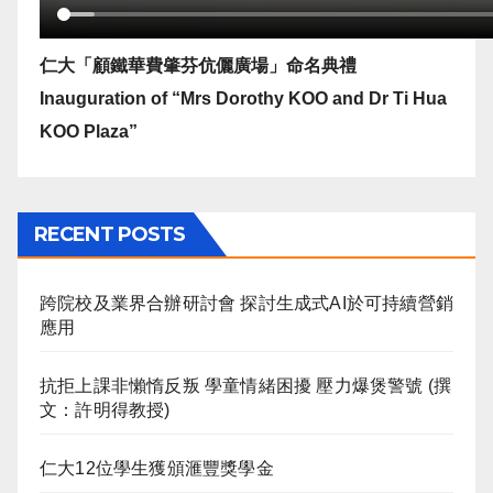
仁大「顧鐵華費肇芬伉儷廣場」命名典禮
Inauguration of “Mrs Dorothy KOO and Dr Ti Hua
KOO Plaza”
RECENT POSTS
跨院校及業界合辦研討會 探討生成式AI於可持續營銷
應用
抗拒上課非懶惰反叛 學童情緒困擾 壓力爆煲警號 (撰
文：許明得教授)
仁大12位學生獲頒滙豐獎學金