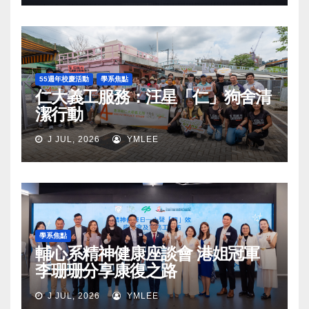
55週年校慶活動
學系焦點
仁大義工服務：汪星「仁」狗舍清
潔行動
J JUL, 2026
YMLEE
學系焦點
輔心系精神健康座談會 港姐冠軍
李珊珊分享康復之路
J JUL, 2026
YMLEE