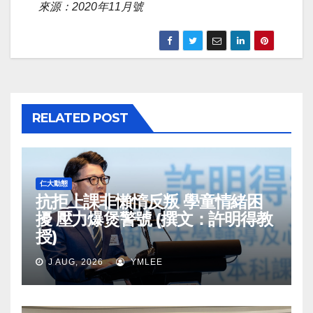
來源：2020年11月號
RELATED POST
仁大動態
抗拒上課非懶惰反叛 學童情緒困
擾 壓力爆煲警號 (撰文：許明得教
授)
J AUG, 2026
YMLEE