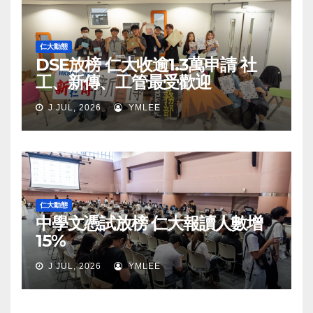
仁大動態
DSE放榜 仁大收逾1.3萬申請 社
工、新傳、工管最受歡迎
J JUL, 2026
YMLEE
仁大動態
中學文憑試放榜 仁大報讀人數增
15%
J JUL, 2026
YMLEE