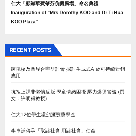
仁大「顧鐵華費肇芬伉儷廣場」命名典禮
Inauguration of “Mrs Dorothy KOO and Dr Ti Hua
KOO Plaza”
RECENT POSTS
跨院校及業界合辦研討會 探討生成式AI於可持續營銷
應用
抗拒上課非懶惰反叛 學童情緒困擾 壓力爆煲警號 (撰
文：許明得教授)
仁大12位學生獲頒滙豐獎學金
李卓謙傳承「取諸社會 用諸社會」使命