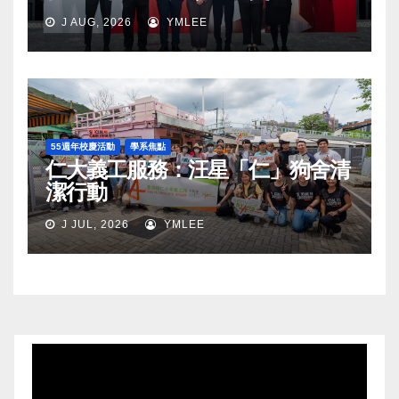
J AUG, 2026
YMLEE
55週年校慶活動
學系焦點
仁大義工服務：汪星「仁」狗舍清
潔行動
J JUL, 2026
YMLEE