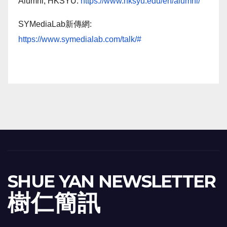
Alumni, HKSYU:
https://www.hksyu.edu/en/alumni/
SYMediaLab新傳網:
https://www.symedialab.com/talk/#
SHUE YAN NEWSLETTER
樹 仁 簡 訊