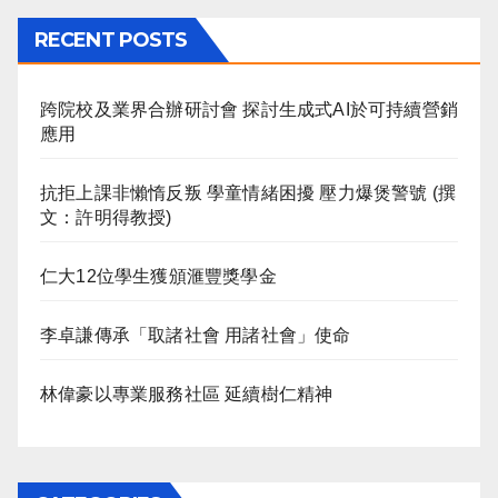
RECENT POSTS
跨院校及業界合辦研討會 探討生成式AI於可持續營銷
應用
抗拒上課非懶惰反叛 學童情緒困擾 壓力爆煲警號 (撰
文：許明得教授)
仁大12位學生獲頒滙豐獎學金
李卓謙傳承「取諸社會 用諸社會」使命
林偉豪以專業服務社區 延續樹仁精神