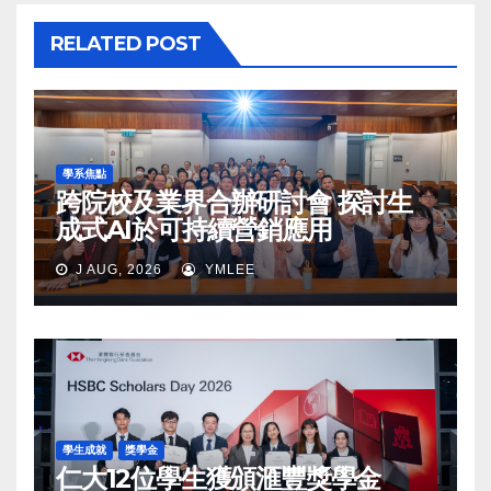
RELATED POST
學系焦點
跨院校及業界合辦研討會 探討生
成式AI於可持續營銷應用
J AUG, 2026
YMLEE
學生成就
獎學金
仁大12位學生獲頒滙豐獎學金