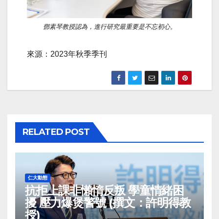
鄧素琴教授認為，進行研究最重要是不忘初心。
來源：2023年秋季季刊
RELATED POST
仁大動態
抗拒上課非懶惰反叛 學童情緒困
擾 壓力爆煲警號 (撰文：許明得教
授)