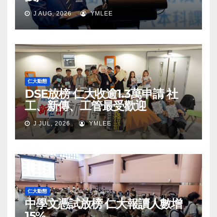
J AUG, 2026
YMLEE
仁大動態
DSE放榜 仁大收逾1.3萬申請 社
工、新傳、工管最受歡迎
J JUL, 2026
YMLEE
仁大動態
中學文憑試放榜 仁大報讀人數增
15%