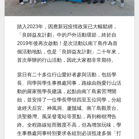
踏入2023年，因應新冠疫情政策已大幅鬆綁，
「良師益友計劃」中的戶外活動環節，終於自
2019年後再次啟動！是次活動以南丫島作為首
個活動地點，也是「良師益友計劃」二十年來，
首次舉辦的行山活動，因此大家都非常期待。
當日有二十多位行山愛好者參與活動，包括學
長、同學與學生事務處同事，路線由熱愛行山活
動的羅家熊學長建議，起點由南丫島索罟灣開
始，並安排了一位學長帶領四至五位同學，分組
途經天后宮、神風洞、蘆鬚城、南丫島觀景台、
洪聖爺灣、風采發電站等景點，再到榕樹灣告
終。全程路線短而難度不高，但為增加玩味，學
生事務處同事特別要求各組別必須抵達多個「打