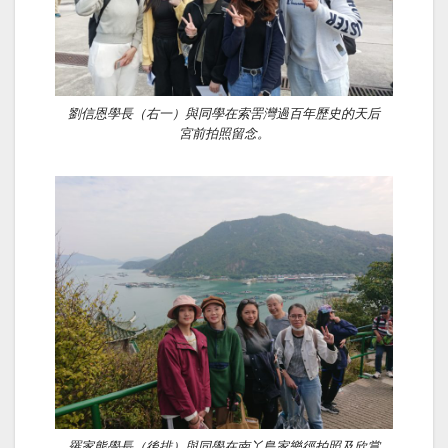
劉信恩學長（右一）與同學在索罟灣過百年歷史的天后
宮前拍照留念。
羅家熊學長（後排）與同學在南丫島家樂徑拍照及欣賞