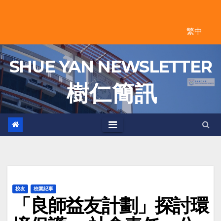
Skip
to
繁中
content
SHUE YAN NEWSLETTER
樹 仁 簡 訊
校友
校園紀事
「良師益友計劃」探討環