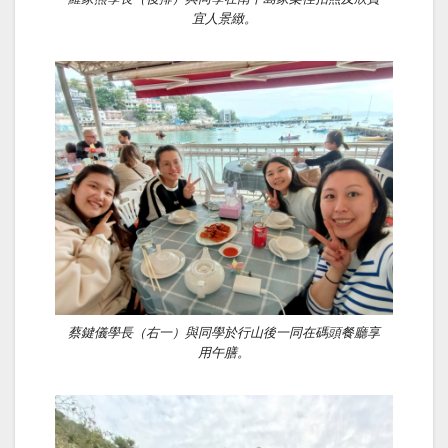
宜人景緻。
蔡鍵儀學長（右一）與同學於行山後一同在碼頭餐廳享
用午膳。