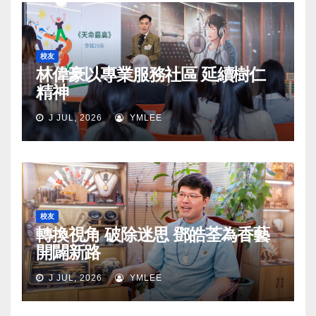
校友
林偉豪以專業服務社區 延續樹仁
精神
J JUL, 2026
YMLEE
校友
轉換視角 破除迷思 鄧皓荃為香藝
開闢新路
J JUL, 2026
YMLEE