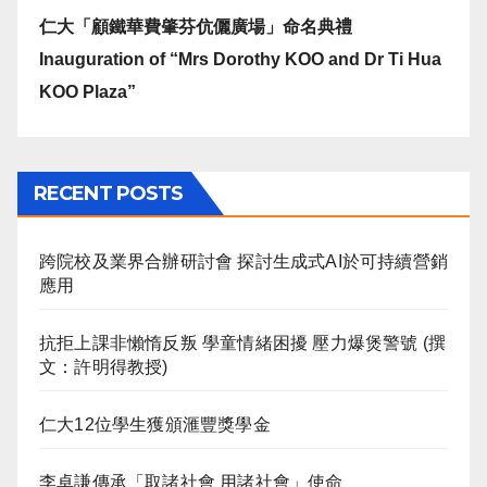
仁大「顧鐵華費肇芬伉儷廣場」命名典禮
Inauguration of “Mrs Dorothy KOO and Dr Ti Hua
KOO Plaza”
RECENT POSTS
跨院校及業界合辦研討會 探討生成式AI於可持續營銷
應用
抗拒上課非懶惰反叛 學童情緒困擾 壓力爆煲警號 (撰
文：許明得教授)
仁大12位學生獲頒滙豐獎學金
李卓謙傳承「取諸社會 用諸社會」使命