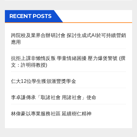
RECENT POSTS
跨院校及業界合辦研討會 探討生成式AI於可持續營銷
應用
抗拒上課非懶惰反叛 學童情緒困擾 壓力爆煲警號 (撰
文：許明得教授)
仁大12位學生獲頒滙豐獎學金
李卓謙傳承「取諸社會 用諸社會」使命
林偉豪以專業服務社區 延續樹仁精神