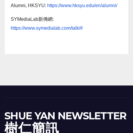
Alumni, HKSYU:
https://www.hksyu.edu/en/alumni/
SYMediaLab新傳網:
https://www.symedialab.com/talk/#
SHUE YAN NEWSLETTER
樹 仁 簡 訊