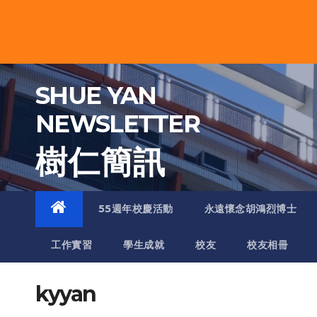
Skip
to
content
SHUE YAN
NEWSLETTER
樹 仁 簡 訊
55週年校慶活動
永遠懷念胡鴻烈博士
工作實習
學生成就
校友
校友相冊
kyyan