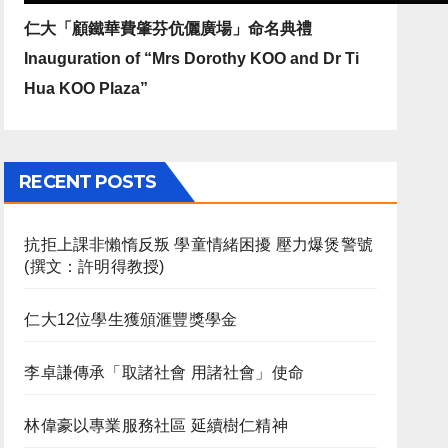
仁大「顧鐵華費肇芬伉儷廣場」命名典禮
Inauguration of “Mrs Dorothy KOO and Dr Ti
Hua KOO Plaza”
RECENT POSTS
抗拒上課非懶惰反叛 學童情緒困擾 壓力爆煲警號
(撰文：許明得教授)
仁大12位學生獲頒滙豐獎學金
李卓謙傳承「取諸社會 用諸社會」使命
林偉豪以專業服務社區 延續樹仁精神