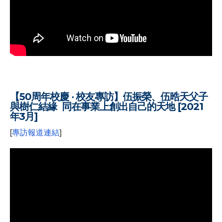
【50周年校慶 ‧ 校友專訪】伍振榮、伍晧天父子
與樹仁結緣 同在事業上創出自己的天地 [2021
年3月]
[
專訪報道連結
]