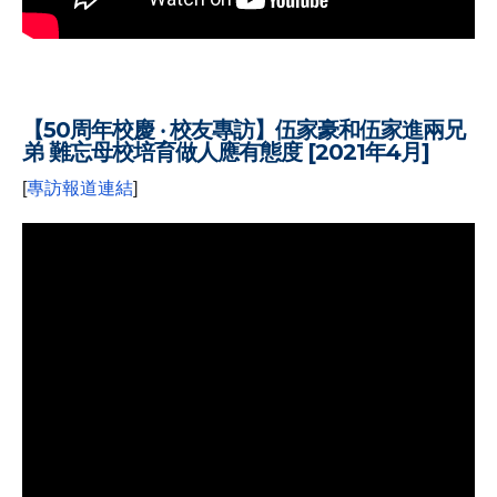
【50周年校慶 ‧ 校友專訪】伍家豪和伍家進兩兄
弟 難忘母校培育做人應有態度 [2021年4月]
[
專訪報道連結
]