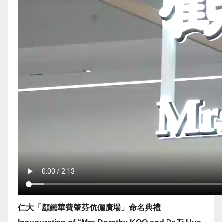
仁大「顧鐵華費肇芬伉儷廣場」命名典禮