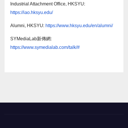
Industrial Attachment Office, HKSYU:
https://iao.hksyu.edu/
Alumni, HKSYU:
https://www.hksyu.edu/en/alumni/
SYMediaLab新傳網:
https://www.symedialab.com/talk/#