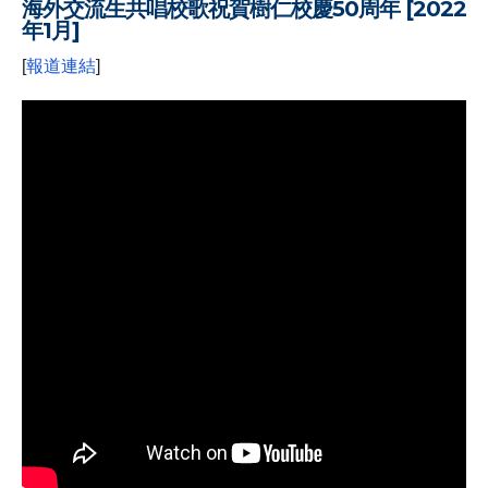
海外交流生共唱校歌祝賀樹仁校慶50周年 [2022
年1月]
[
報道連結
]