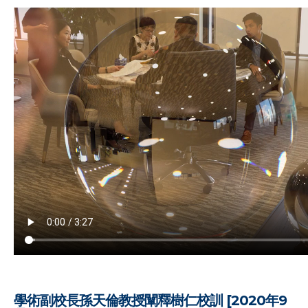
學術副校長孫天倫教授闡釋樹仁校訓 [2020年9