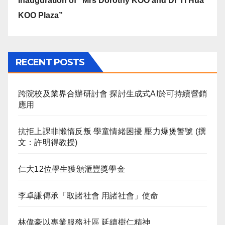
Inauguration of “Mrs Dorothy KOO and Dr Ti Hua
KOO Plaza”
RECENT POSTS
跨院校及業界合辦研討會 探討生成式AI於可持續營銷
應用
抗拒上課非懶惰反叛 學童情緒困擾 壓力爆煲警號 (撰
文：許明得教授)
仁大12位學生獲頒滙豐獎學金
李卓謙傳承「取諸社會 用諸社會」使命
林偉豪以專業服務社區 延續樹仁精神