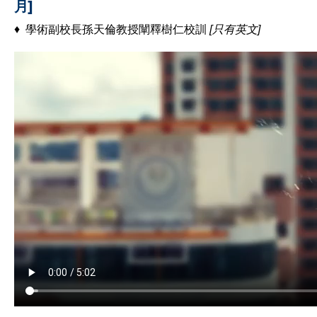
月]
♦ 學術副校長孫天倫教授闡釋樹仁校訓
[只有英文]