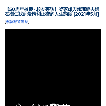
.
【50周年校慶 ‧ 校友專訪】梁家雄與賴琬婷夫婦
在樹仁找到愛情和正確的人生態度 [2021年5月]
[
專訪報道連結
]