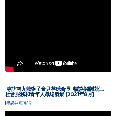
.
.
專訪南九龍獅子會尹荏球會長 暢談捐贈樹仁、
社會服務和青年人職場發展 [2021年8月]
[
專訪報道連結
]