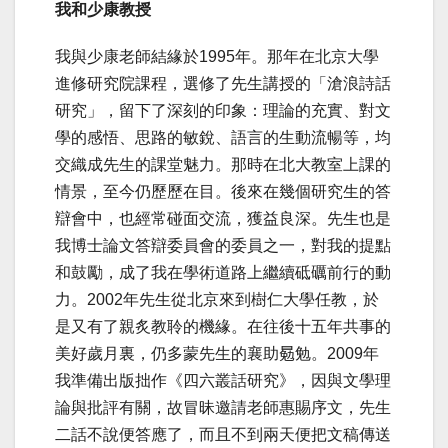
我和少康教授
我與少康老師結緣於1995年。那年在北京大學
進修研究院課程，選修了先生講授的「滄浪詩話
研究」，留下了深刻的印象：理論的充實、對文
學的感悟、思路的敏銳、語言的生動流暢等，均
交織成先生的課堂魅力。那時在北大教室上課的
情景，至今仍歷歷在目。後來在幾個研究生的答
辯會中，也經常碰面交流，獲益良深。先生也是
我博士論文答辯委員會的委員之一，對我的提點
和鼓勵，成了我在學術道路上繼續砥礪前行的動
力。2002年先生從北京來到樹仁大學任教，於
是又有了親炙教聆的機緣。在往後十五年共事的
美好歲月裏，仍多蒙先生的襄助𣈳勉。2009年
我準備出版拙作《四六叢話研究》，因與文學理
論與批評有關，故冒昧邀請老師惠賜序文，先生
二話不說便答應了，而且不到兩天便把文稿傳送