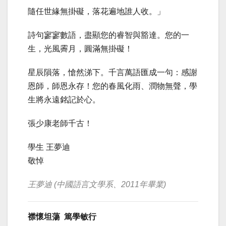
隨任世緣無掛礙，落花遍地誰人收。」
詩句寥寥數語，盡顯您的睿智與豁達。您的一
生，光風霽月，圓滿無掛礙！
星辰隕落，愴然涕下。千言萬語匯成一句：感謝
恩師，師恩永存！您的春風化雨、潤物無聲，學
生將永遠銘記於心。
張少康老師千古！
學生 王夢迪
敬悼
王夢迪 (中國語言文學系、2011年畢業)
襟懷坦蕩 篤學敏行