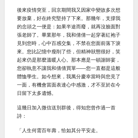
後來疫情突至，回京期間我又因家中變故多次想
要放棄，好在終究堅持了下來。那幾年，支撐我
的念頭之一便是：如果半途而廢，就再沒臉面對
張老師了。畢業那年，我和倩倩一起穿著紅袍子
見到您時，心中百感交集，不禁在您面前落下淚
來。您比記憶中瘦削了些，但精神狀態很好，笑
起來仍是那麼溫暖人心。那本應是一頓謝師宴，
您卻執意不讓我和倩倩買單——您一直都是這般
體恤學生。如今想來，我萬分慶幸當時與您見了
一面，有機會當面表達心中感激，才不至於在今
日留下太多遺憾。
這幾日加入微信送別群後，得知您曾作過一首
詩：
「人生何需百年壽，恰如其分平安走。