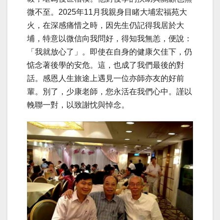
微不至。2025年11月我親身目睹大埔宏福苑大
火，在深感痛惜之時，因先生仍記得我居於大
埔，特意以微信向我問好，得知我無恙，便說：
「我就放心了」。即使在自身的健康欠佳下，仍
惦念著後學的安危。這，也成了我們最後的對
話。感恩人生旅途上遇見一位亦師亦友的好前
輩。別了，少康老師，您永活在我們心中。謹以
輓聯一對，以致謝忱與悼念。