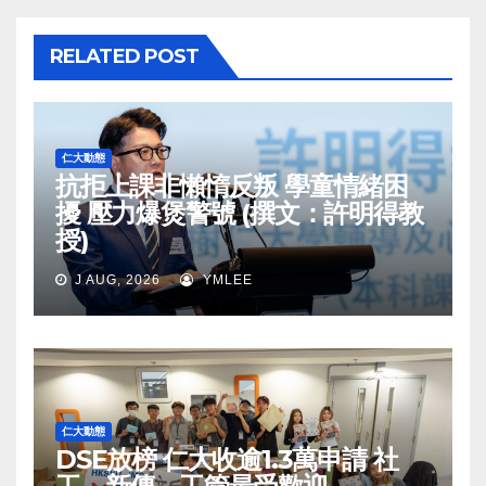
RELATED POST
仁大動態
抗拒上課非懶惰反叛 學童情緒困
擾 壓力爆煲警號 (撰文：許明得教
授)
J AUG, 2026
YMLEE
仁大動態
DSE放榜 仁大收逾1.3萬申請 社