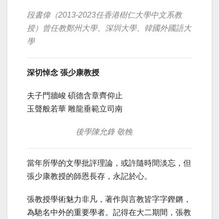
段書偉（2013-2023任香港樹仁大學中文系教
授）曾任教鄭州大學、深圳大學、韓國外國語大
學
深切悼念 張少康教授
夫子門牆峻 碩德含章齊仰止
玉聲般若華 雕龍垂範立司南
後學陳允鋒 敬輓
當年所學的文學批評理論，或許隨時間淡忘，但
張少康教授的師恩長存，永記於心。
張教授學術魅力非凡，著作與言教皆字字鏗鏘，
為馳名中外的重要學者。記得在大二期間，張教