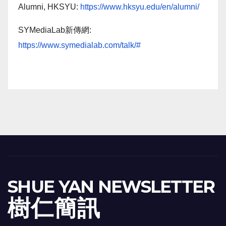
Alumni, HKSYU:
https://www.hksyu.edu/en/alumni/
SYMediaLab新傳網:
https://www.symedialab.com/talk/#
SHUE YAN NEWSLETTER
樹 仁 簡 訊