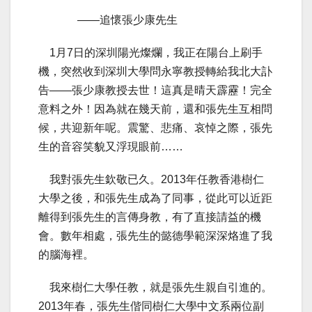
——追懷張少康先生
1月7日的深圳陽光燦爛，我正在陽台上刷手
機，突然收到深圳大學問永寧教授轉給我北大訃
告——張少康教授去世！這真是晴天霹靂！完全
意料之外！因為就在幾天前，還和張先生互相問
候，共迎新年呢。震驚、悲痛、哀悼之際，張先
生的音容笑貌又浮現眼前……
我對張先生欽敬已久。2013年任教香港樹仁
大學之後，和張先生成為了同事，從此可以近距
離得到張先生的言傳身教，有了直接請益的機
會。數年相處，張先生的懿德學範深深烙進了我
的腦海裡。
我來樹仁大學任教，就是張先生親自引進的。
2013年春，張先生偕同樹仁大學中文系兩位副