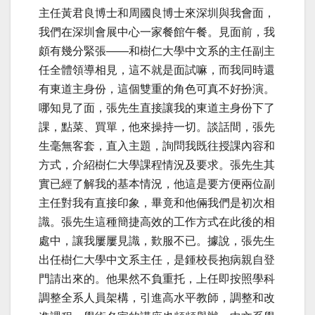
主任黃君良博士和周國良博士來深圳與我會面，
我們在深圳會展中心一家餐館午餐。見面前，我
頗有幾分緊張——和樹仁大學中文系的主任副主
任全體領導相見，這不就是面試嘛，而我同時還
有東道主身份，這個雙重的角色可真不好扮演。
哪知見了面，張先生直接讓我的東道主身份下了
課，點菜、買單，他來操持一切。談話間，張先
生毫無客套，直入主題，詢問我既往授課內容和
方式，介紹樹仁大學課程情況及要求。張先生其
實已經了解我的基本情況，他這是要方便兩位副
主任對我有直接印象，畢竟和他倆我們是初次相
識。張先生這種簡捷高效的工作方式在此後的相
處中，讓我屢屢見識，歎服不已。據說，張先生
出任樹仁大學中文系主任，是鍾校長抱病親自登
門請出來的。他果然不負重托，上任即按照學科
調整全系人員架構，引進高水平教師，調整和改