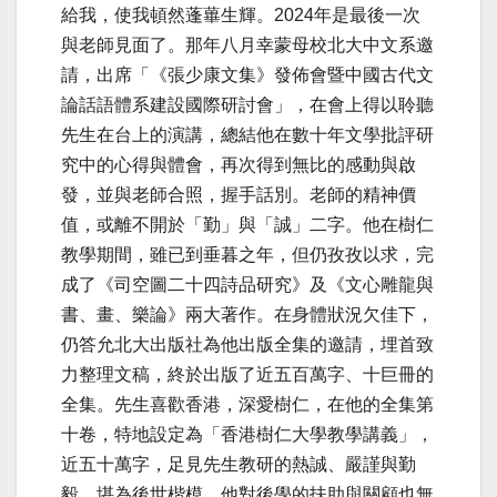
給我，使我頓然蓬蓽生輝。2024年是最後一次
與老師見面了。那年八月幸蒙母校北大中文系邀
請，出席「《張少康文集》發佈會暨中國古代文
論話語體系建設國際研討會」，在會上得以聆聽
先生在台上的演講，總結他在數十年文學批評研
究中的心得與體會，再次得到無比的感動與啟
發，並與老師合照，握手話別。老師的精神價
值，或離不開於「勤」與「誠」二字。他在樹仁
教學期間，雖已到垂暮之年，但仍孜孜以求，完
成了《司空圖二十四詩品研究》及《文心雕龍與
書、畫、樂論》兩大著作。在身體狀況欠佳下，
仍答允北大出版社為他出版全集的邀請，埋首致
力整理文稿，終於出版了近五百萬字、十巨冊的
全集。先生喜歡香港，深愛樹仁，在他的全集第
十卷，特地設定為「香港樹仁大學教學講義」，
近五十萬字，足見先生教研的熱誠、嚴謹與勤
毅，堪為後世楷模。他對後學的扶助與關顧也無