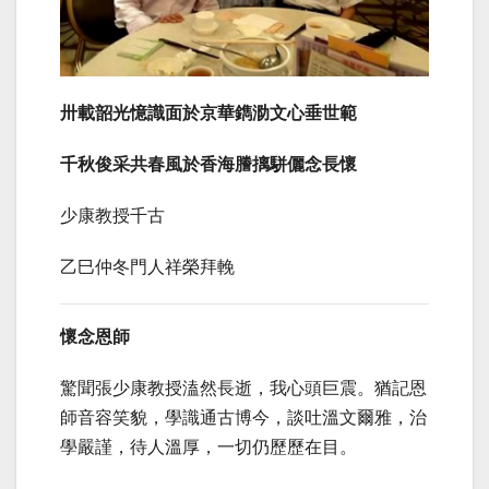
卅載韶光憶識面於京華鐫泐文心垂世範
千秋俊采共春風於香海謄摛駢儷念長懷
少康教授千古
乙巳仲冬門人祥榮拜輓
懷念恩師
驚聞張少康教授溘然長逝，我心頭巨震。猶記恩
師音容笑貌，學識通古博今，談吐溫文爾雅，治
學嚴謹，待人溫厚，一切仍歷歷在目。