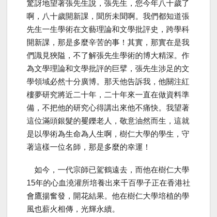
驚訝地望著張先生說，張先生，您今年八十歲了
啊，八十歲開新課，聞所未聞啊。我們都知道張
先生一生學術在文藝理論和文學批評史，跨學科
開新課，那是多麼辛苦的事！其實，那實在是我
們識見狹隘，不了解張先生學術的博大精深。作
為文學理論和文學批評的巨擘，張先生涉足的文
學領域必然十分廣博。那天他告訴我，他關注紅
樓夢研究將近二十年，二十年來一直在做資料準
備，不把他的研究心得講出來他不痛快。我望著
這位滿頭銀髮的矍鑠老人，敬意油然而生，這就
是以學術為生命為人生啊，樹仁大學的學生，守
著這樣一位名師，那是多麼的幸運！
如今，一代宗師已駕鶴遠去，而他在樹仁大學
15年的心血澆灌所培養出來千百學子正在香港社
會鷹揚奮發，開花結果。他在樹仁大學培植的學
風也薪火相傳，光輝永續。