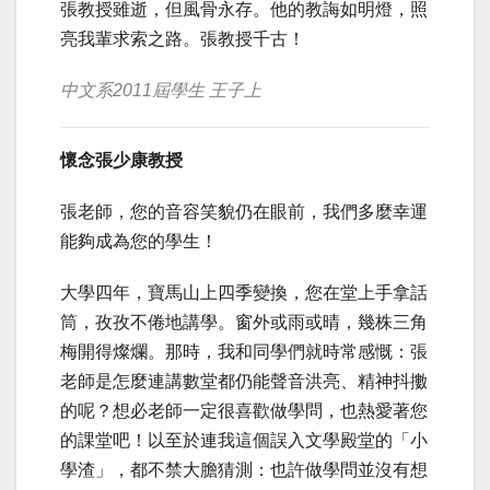
張教授雖逝，但風骨永存。他的教誨如明燈，照
亮我輩求索之路。張教授千古！
中文系2011屆學生 王子上
懷念張少康教授
張老師，您的音容笑貌仍在眼前，我們多麼幸運
能夠成為您的學生！
大學四年，寶馬山上四季變換，您在堂上手拿話
筒，孜孜不倦地講學。窗外或雨或晴，幾株三角
梅開得燦爛。那時，我和同學們就時常感慨：張
老師是怎麼連講數堂都仍能聲音洪亮、精神抖擻
的呢？想必老師一定很喜歡做學問，也熱愛著您
的課堂吧！以至於連我這個誤入文學殿堂的「小
學渣」，都不禁大膽猜測：也許做學問並沒有想