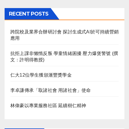
RECENT POSTS
跨院校及業界合辦研討會 探討生成式AI於可持續營銷
應用
抗拒上課非懶惰反叛 學童情緒困擾 壓力爆煲警號 (撰
文：許明得教授)
仁大12位學生獲頒滙豐獎學金
李卓謙傳承「取諸社會 用諸社會」使命
林偉豪以專業服務社區 延續樹仁精神