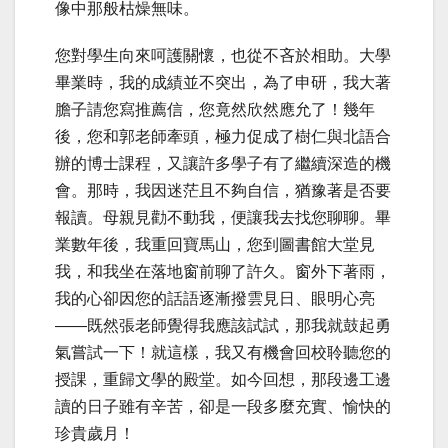
像中那般枯燥無味。
您對學生向來呵護關懷，也從不吝於相助。大學
畢業時，我的成績並不突出，為了申研，我大著
膽子請您寫推薦信，您竟然欣然應允了！幾年
後，您和郭老師牽頭，極力促成了樹仁與北語合
辦的博士課程，又讓許多學子有了繼續深造的機
會。那時，我因迷茫且不夠自信，猶豫著是否要
報讀。母親見勸不動我，便讓我去找您聊聊。畢
業數年後，我重回寶馬山，您到圖書館大堂見
我，和我坐在落地窗前聊了許久。窗外下著雨，
我的心卻因您的話語逐漸撥雲見日、眼明心亮
——既然張老師覺得我應該試試，那我就鼓起勇
氣嘗試一下！就這樣，我又有機會回校聆聽您的
授課，重歸文學的殿堂。如今回想，那段邊工邊
讀的日子雖有辛苦，卻是一段多麼充實、愉快的
珍貴歲月！