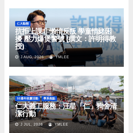
仁大動態
抗拒上課非懶惰反叛 學童情緒困
擾 壓力爆煲警號 (撰文：許明得教
授)
J AUG, 2026
YMLEE
55週年校慶活動
學系焦點
仁大義工服務：汪星「仁」狗舍清
潔行動
J JUL, 2026
YMLEE