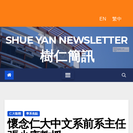
Skip
to
EN
繁中
content
SHUE YAN NEWSLETTER
樹 仁 簡 訊
仁大動態
學系焦點
懷念仁大中文系前系主任