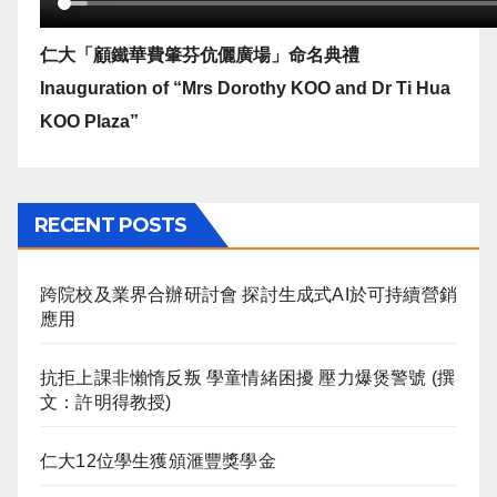
仁大「顧鐵華費肇芬伉儷廣場」命名典禮
Inauguration of “Mrs Dorothy KOO and Dr Ti Hua
KOO Plaza”
RECENT POSTS
跨院校及業界合辦研討會 探討生成式AI於可持續營銷
應用
抗拒上課非懶惰反叛 學童情緒困擾 壓力爆煲警號 (撰
文：許明得教授)
仁大12位學生獲頒滙豐獎學金