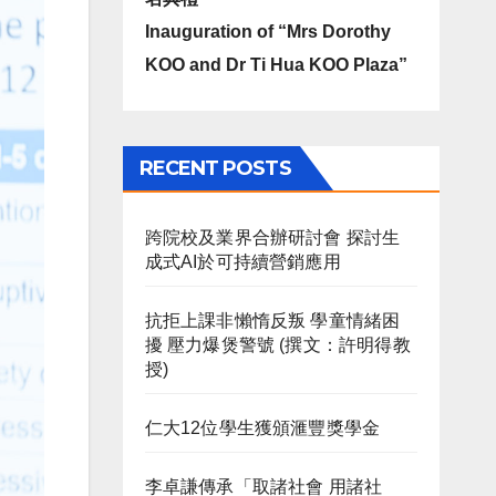
Inauguration of “Mrs Dorothy
KOO and Dr Ti Hua KOO Plaza”
RECENT POSTS
跨院校及業界合辦研討會 探討生
成式AI於可持續營銷應用
抗拒上課非懶惰反叛 學童情緒困
擾 壓力爆煲警號 (撰文：許明得教
授)
仁大12位學生獲頒滙豐獎學金
李卓謙傳承「取諸社會 用諸社