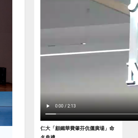
仁大「顧鐵華費肇芬伉儷廣場」命
名典禮