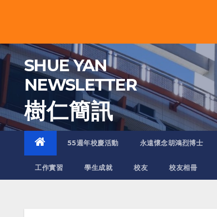
Skip
to
content
SHUE YAN
NEWSLETTER
樹 仁 簡 訊
55週年校慶活動
永遠懷念胡鴻烈博士
工作實習
學生成就
校友
校友相冊