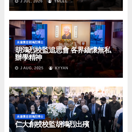
J JUL, 2026
YMLEE
永遠懷念胡鴻烈博士
胡鴻烈校監追思會 各界緬懷無私
辦學精神
J AUG, 2025
KYYAN
永遠懷念胡鴻烈博士
仁大創校校監胡鴻烈出殯